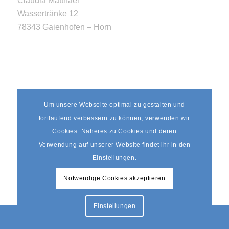
Claudia Matthaei
Wassertränke 12
78343 Gaienhofen – Horn
Erreichbarkeit
Um unsere Webseite optimal zu gestalten und
fortlaufend verbessern zu können, verwenden wir
Mo-Fr: 9:00-18:00 Uhr
Cookies. Näheres zu Cookies und deren
Sa: 9:00-14:00 Uhr
Verwendung auf unserer Website findet ihr in den
So: Nur per
E-Mail
Einstellungen.
Notwendige Cookies akzeptieren
Einstellungen
© Copyright - Segelschule KapHorn